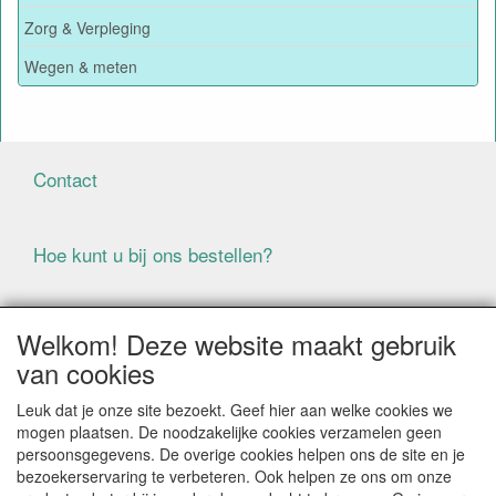
Zorg & Verpleging
Wegen & meten
Contact
Hoe kunt u bij ons bestellen?
Voorwaarden
Welkom! Deze website maakt gebruik
van cookies
ALLE GENOEMDE PRIJZEN ZIJN EXCLUSIEF BTW
Leuk dat je onze site bezoekt. Geef hier aan welke cookies we
BIJ BESTELLINGEN ONDER DE € 125,00 EXCLUSIEF BTW
mogen plaatsen. De noodzakelijke cookies verzamelen geen
BRENGEN WIJ IN NEDERLAND € 5,87 VERZENDKOSTEN
persoonsgegevens. De overige cookies helpen ons de site en je
IN REKENING (BELGIË € 9,09). VERZENDKOSTEN
bezoekerservaring te verbeteren. Ook helpen ze ons om onze
WORDEN VERWIJDERD BIJ BESTELLING BOVEN DE €