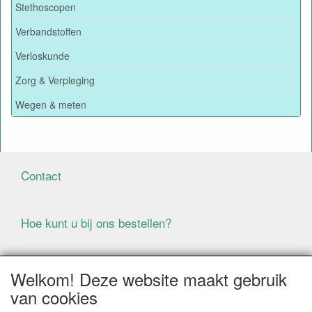
Stethoscopen
Verbandstoffen
Verloskunde
Zorg & Verpleging
Wegen & meten
Contact
Hoe kunt u bij ons bestellen?
Voorwaarden
Welkom! Deze website maakt gebruik
van cookies
ALLE GENOEMDE PRIJZEN ZIJN EXCLUSIEF BTW