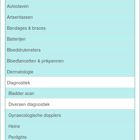
Autoclaven
Artsentassen
Bandages & braces
Batterijen
Bloeddrukmeters
Bloedlancetten & prikpennen
Dermatologie
Diagnostiek
Bladder scan
Diversen diagnostiek
Gynaecologische dopplers
Heine
Penlights