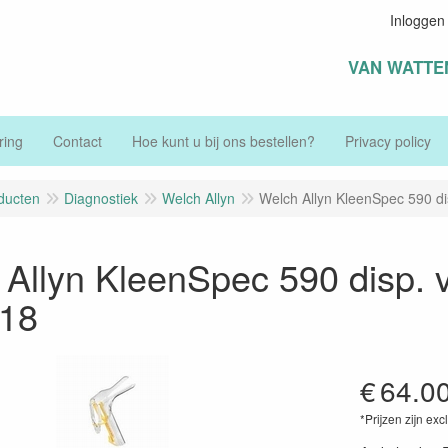
Inloggen
VAN WATTE
ring
Contact
Hoe kunt u bij ons bestellen?
Privacy policy
ducten
Diagnostiek
Welch Allyn
Welch Allyn KleenSpec 590 di
Allyn KleenSpec 590 disp. 
 18
€
64.0
*Prijzen zijn exc