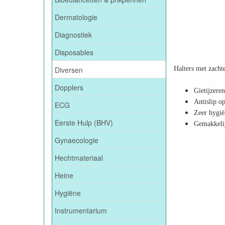
Dermatologie
Diagnostiek
Disposables
Diversen
Halters met zacht
Dopplers
Gietijzere
Antislip o
ECG
Zeer hygië
Eerste Hulp (BHV)
Gemakkeli
Gynaecologie
Hechtmateriaal
Heine
Hygiëne
Instrumentarium