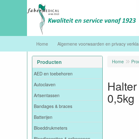
Home
Algemene voorwaarden en privacy verkla
Producten
Home
Pro
AED en toebehoren
Halter
Autoclaven
0,5kg
Artsentassen
Bandages & braces
Batterijen
Bloeddrukmeters
Bloedlancetten & prikpennen