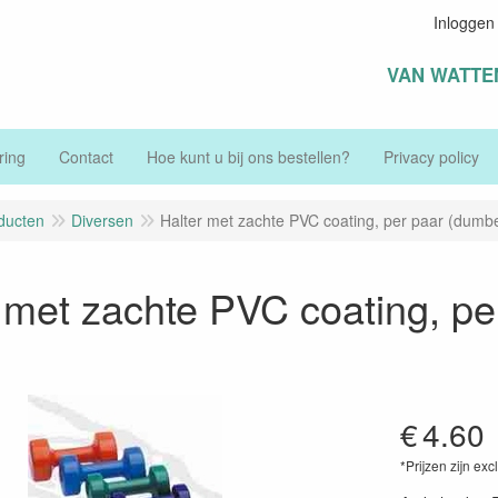
Inloggen
VAN WATTE
ring
Contact
Hoe kunt u bij ons bestellen?
Privacy policy
ducten
Diversen
Halter met zachte PVC coating, per paar (dumbel
 met zachte PVC coating, per
€
4.60
*Prijzen zijn exc