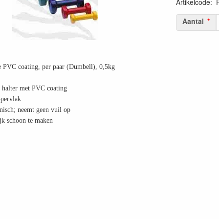
Artikelcode
:
Aantal
e PVC coating, per paar (Dumbell), 0,5kg
n halter met PVC coating
ppervlak
nisch; neemt geen vuil op
jk schoon te maken