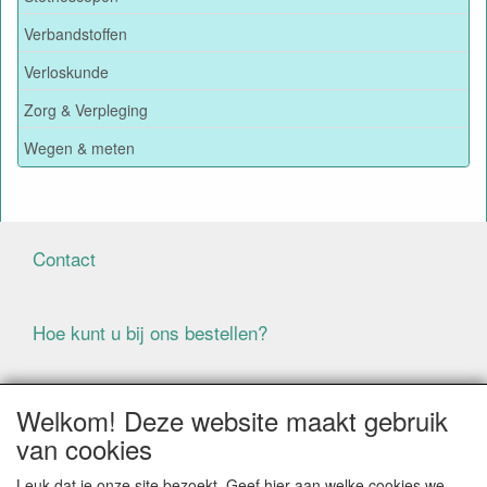
Verbandstoffen
Verloskunde
Zorg & Verpleging
Wegen & meten
Contact
Hoe kunt u bij ons bestellen?
Voorwaarden
Welkom! Deze website maakt gebruik
van cookies
ALLE GENOEMDE PRIJZEN ZIJN EXCLUSIEF BTW
Leuk dat je onze site bezoekt. Geef hier aan welke cookies we