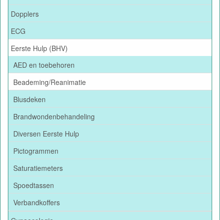
Dopplers
ECG
Eerste Hulp (BHV)
AED en toebehoren
Beademing/Reanimatie
Blusdeken
Brandwondenbehandeling
Diversen Eerste Hulp
Pictogrammen
Saturatiemeters
Spoedtassen
Verbandkoffers