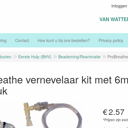
Inloggen
VAN WATTE
ring
Contact
Hoe kunt u bij ons bestellen?
Privacy policy
ducten
Eerste Hulp (BHV)
Beademing/Reanimatie
ProBreathe
athe vernevelaar kit met 6
uk
€
2.57
*Prijzen zijn exc