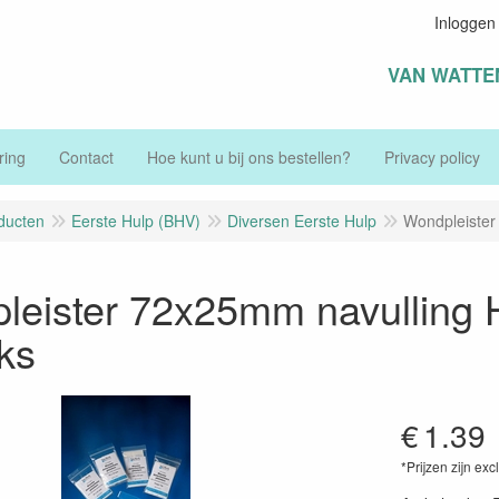
Inloggen
VAN WATTE
ring
Contact
Hoe kunt u bij ons bestellen?
Privacy policy
ducten
Eerste Hulp (BHV)
Diversen Eerste Hulp
Wondpleister
leister 72x25mm navulling 
ks
€
1.39
*Prijzen zijn exc