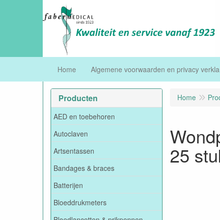
Home
Algemene voorwaarden en privacy verkla
Producten
Home
Pro
AED en toebehoren
Wondp
Autoclaven
25 stu
Artsentassen
Bandages & braces
Batterijen
Bloeddrukmeters
Bloedlancetten & prikpennen