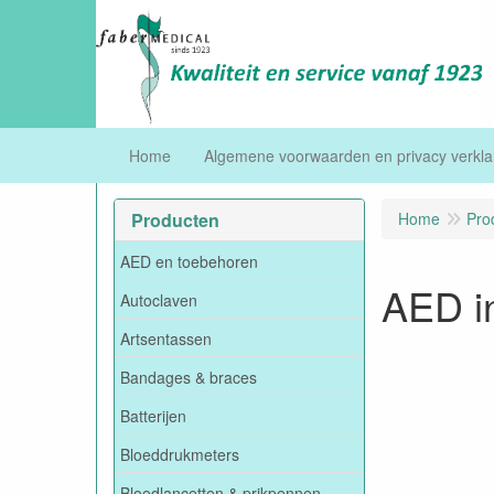
Home
Algemene voorwaarden en privacy verkla
Producten
Home
Pro
AED en toebehoren
AED in
Autoclaven
Artsentassen
Bandages & braces
Batterijen
Bloeddrukmeters
Bloedlancetten & prikpennen