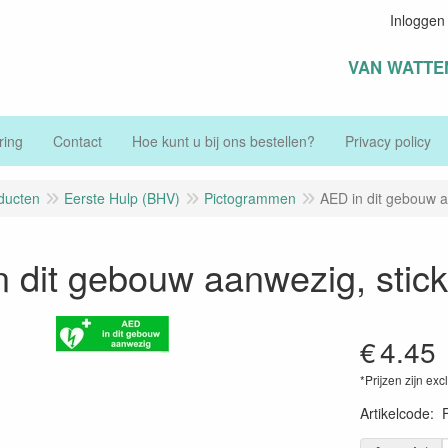
Inloggen
VAN WATTE
ring
Contact
Hoe kunt u bij ons bestellen?
Privacy policy
ducten
Eerste Hulp (BHV)
Pictogrammen
AED in dit gebouw a
 dit gebouw aanwezig, stic
€
4.45
*Prijzen zijn exc
Artikelcode
: