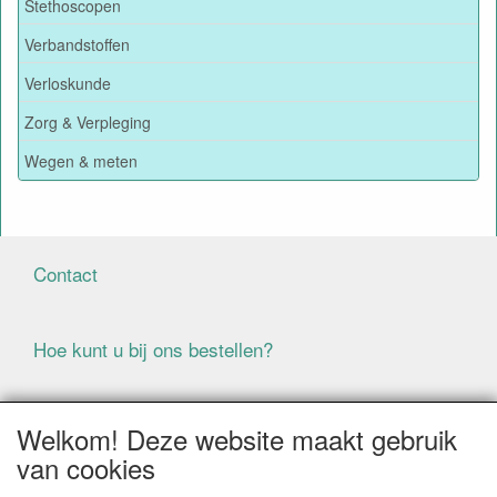
Stethoscopen
Verbandstoffen
Verloskunde
Zorg & Verpleging
Wegen & meten
Contact
Hoe kunt u bij ons bestellen?
Voorwaarden
Welkom! Deze website maakt gebruik
van cookies
ALLE GENOEMDE PRIJZEN ZIJN EXCLUSIEF BTW