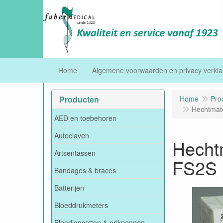
Home
Algemene voorwaarden en privacy verkla
Producten
Home
Pro
Hechtmate
AED en toebehoren
Autoclaven
Hechtm
Artsentassen
FS2S 
Bandages & braces
Batterijen
Bloeddrukmeters
Bloedlancetten & prikpennen