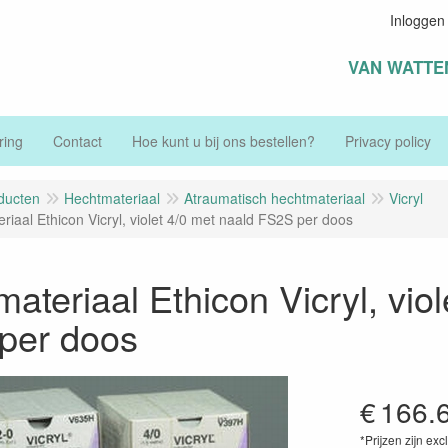
Inloggen
VAN WATTE
ring
Contact
Hoe kunt u bij ons bestellen?
Privacy policy
ducten
Hechtmateriaal
Atraumatisch hechtmateriaal
Vicryl
riaal Ethicon Vicryl, violet 4/0 met naald FS2S per doos
ateriaal Ethicon Vicryl, viol
per doos
€
166.
*Prijzen zijn exc