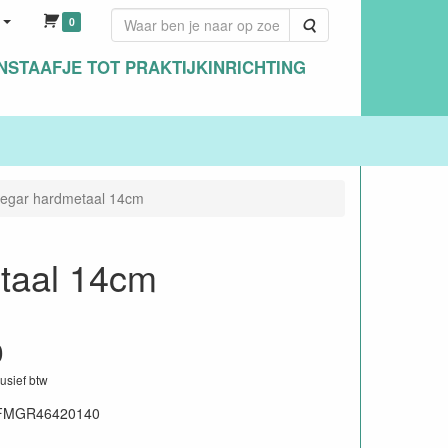
0
Zoeken
NSTAAFJE TOT PRAKTIJKINRICHTING
egar hardmetaal 14cm
taal 14cm
0
lusief btw
FMGR46420140