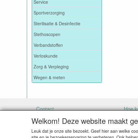
Service
Sportverzorging
Sterilisatie & Desinfectie
Stethoscopen
Verbandstoffen
Verloskunde
Zorg & Verpleging
Wegen & meten
Contact
Hoe ku
Welkom! Deze website maakt geb
Leuk dat je onze site bezoekt. Geef hier aan welke 
BIJ BESTELLINGEN ONDER DE € 125,00 EXCLU
site en je bezoekerservaring te verbeteren. Ook helpe