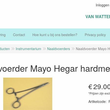
Inloggen
VAN WATTE
ring
Contact
Hoe kunt u bij ons bestellen?
Privacy policy
ducten
Instrumentarium
Naaldvoerders
Naaldvoerder Mayo H
voerder Mayo Hegar hardme
€
29.0
*Prijzen zijn exc
Artikelcode
: