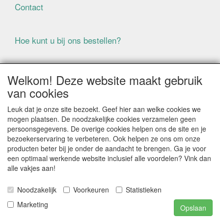
Contact
Hoe kunt u bij ons bestellen?
Voorwaarden
Welkom! Deze website maakt gebruik
van cookies
ALLE GENOEMDE PRIJZEN ZIJN EXCLUSIEF BTW
Leuk dat je onze site bezoekt. Geef hier aan welke cookies we
BIJ BESTELLINGEN ONDER DE € 125,00 EXCLUSIEF BTW
mogen plaatsen. De noodzakelijke cookies verzamelen geen
BRENGEN WIJ IN NEDERLAND € 5,87 VERZENDKOSTEN
persoonsgegevens. De overige cookies helpen ons de site en je
IN REKENING (BELGIË € 9,09). VERZENDKOSTEN
bezoekerservaring te verbeteren. Ook helpen ze ons om onze
WORDEN VERWIJDERD BIJ BESTELLING BOVEN DE €
producten beter bij je onder de aandacht te brengen. Ga je voor
125,00 EXCL. BTW
een optimaal werkende website inclusief alle voordelen? Vink dan
alle vakjes aan!
Producten die speciaal besteld moeten worden kunnen
niet worden teruggenomen
Noodzakelijk
Voorkeuren
Statistieken
Als gevolg van de continue fluctuerende prijzen van de
grondstoffen kan het zijn dat prijsinformatie niet correct
Marketing
Opslaan
is