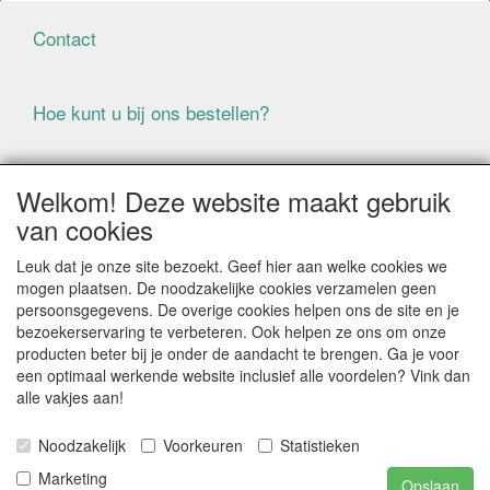
Contact
Hoe kunt u bij ons bestellen?
Voorwaarden
Welkom! Deze website maakt gebruik
van cookies
ALLE GENOEMDE PRIJZEN ZIJN EXCLUSIEF BTW
Leuk dat je onze site bezoekt. Geef hier aan welke cookies we
BIJ BESTELLINGEN ONDER DE € 125,00 EXCLUSIEF BTW
mogen plaatsen. De noodzakelijke cookies verzamelen geen
BRENGEN WIJ IN NEDERLAND € 5,87 VERZENDKOSTEN
persoonsgegevens. De overige cookies helpen ons de site en je
IN REKENING (BELGIË € 9,09). VERZENDKOSTEN
bezoekerservaring te verbeteren. Ook helpen ze ons om onze
WORDEN VERWIJDERD BIJ BESTELLING BOVEN DE €
producten beter bij je onder de aandacht te brengen. Ga je voor
125,00 EXCL. BTW
een optimaal werkende website inclusief alle voordelen? Vink dan
alle vakjes aan!
Producten die speciaal besteld moeten worden kunnen
niet worden teruggenomen
Noodzakelijk
Voorkeuren
Statistieken
Als gevolg van de continue fluctuerende prijzen van de
grondstoffen kan het zijn dat prijsinformatie niet correct
Marketing
Opslaan