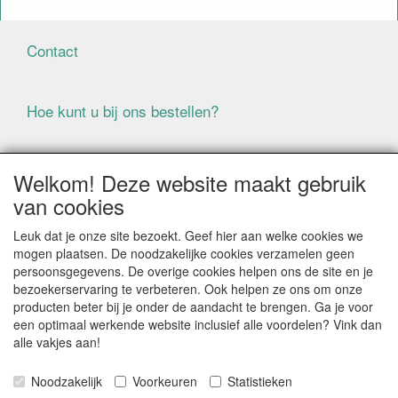
Contact
Hoe kunt u bij ons bestellen?
Voorwaarden
Welkom! Deze website maakt gebruik
van cookies
ALLE GENOEMDE PRIJZEN ZIJN EXCLUSIEF BTW
Leuk dat je onze site bezoekt. Geef hier aan welke cookies we
BIJ BESTELLINGEN ONDER DE € 125,00 EXCLUSIEF BTW
mogen plaatsen. De noodzakelijke cookies verzamelen geen
BRENGEN WIJ IN NEDERLAND € 5,87 VERZENDKOSTEN
persoonsgegevens. De overige cookies helpen ons de site en je
IN REKENING (BELGIË € 9,09). VERZENDKOSTEN
bezoekerservaring te verbeteren. Ook helpen ze ons om onze
WORDEN VERWIJDERD BIJ BESTELLING BOVEN DE €
producten beter bij je onder de aandacht te brengen. Ga je voor
125,00 EXCL. BTW
een optimaal werkende website inclusief alle voordelen? Vink dan
alle vakjes aan!
Producten die speciaal besteld moeten worden kunnen
niet worden teruggenomen
Noodzakelijk
Voorkeuren
Statistieken
Als gevolg van de continue fluctuerende prijzen van de