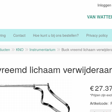
Inloggen
VAN WATTE
ring
Contact
Hoe kunt u bij ons bestellen?
Privacy policy
ducten
KNO
Instrumentarium
Buck vreemd lichaam verwijder
vreemd lichaam verwijderaar
€
27.3
*Prijzen zijn exc
Artikelcode
: