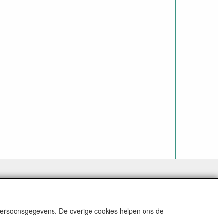
 persoonsgegevens. De overige cookies helpen ons de
N REKENING (BELGIË € 9,09). VERZENDKOSTEN