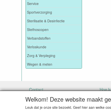
Service
Sportverzorging
Sterilisatie & Desinfectie
Stethoscopen
Verbandstoffen
Verloskunde
Zorg & Verpleging
Wegen & meten
Contact
Hoe ku
Welkom! Deze website maakt geb
Leuk dat je onze site bezoekt. Geef hier aan welke 
BIJ BESTELLINGEN ONDER DE € 125,00 EXCLU