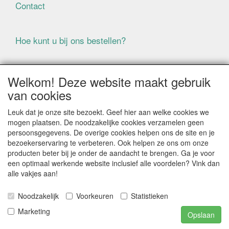
Contact
Hoe kunt u bij ons bestellen?
Voorwaarden
Welkom! Deze website maakt gebruik
van cookies
ALLE GENOEMDE PRIJZEN ZIJN EXCLUSIEF BTW
Leuk dat je onze site bezoekt. Geef hier aan welke cookies we
BIJ BESTELLINGEN ONDER DE € 125,00 EXCLUSIEF BTW
mogen plaatsen. De noodzakelijke cookies verzamelen geen
BRENGEN WIJ IN NEDERLAND € 5,87 VERZENDKOSTEN
persoonsgegevens. De overige cookies helpen ons de site en je
IN REKENING (BELGIË € 9,09). VERZENDKOSTEN
bezoekerservaring te verbeteren. Ook helpen ze ons om onze
WORDEN VERWIJDERD BIJ BESTELLING BOVEN DE €
producten beter bij je onder de aandacht te brengen. Ga je voor
125,00 EXCL. BTW
een optimaal werkende website inclusief alle voordelen? Vink dan
alle vakjes aan!
Producten die speciaal besteld moeten worden kunnen
niet worden teruggenomen
Noodzakelijk
Voorkeuren
Statistieken
Als gevolg van de continue fluctuerende prijzen van de
grondstoffen kan het zijn dat prijsinformatie niet correct
Marketing
Opslaan
is