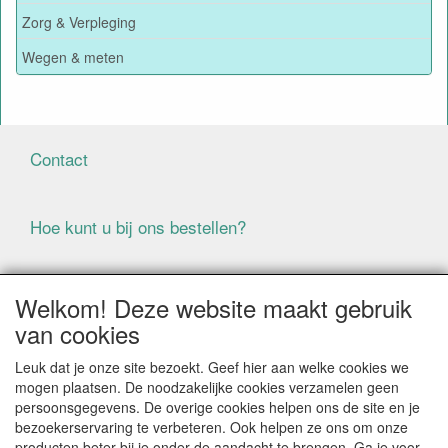
Zorg & Verpleging
Wegen & meten
Contact
Hoe kunt u bij ons bestellen?
Voorwaarden
Welkom! Deze website maakt gebruik
van cookies
ALLE GENOEMDE PRIJZEN ZIJN EXCLUSIEF BTW
Leuk dat je onze site bezoekt. Geef hier aan welke cookies we
BIJ BESTELLINGEN ONDER DE € 125,00 EXCLUSIEF BTW
mogen plaatsen. De noodzakelijke cookies verzamelen geen
BRENGEN WIJ IN NEDERLAND € 5,87 VERZENDKOSTEN
persoonsgegevens. De overige cookies helpen ons de site en je
IN REKENING (BELGIË € 9,09). VERZENDKOSTEN
bezoekerservaring te verbeteren. Ook helpen ze ons om onze
WORDEN VERWIJDERD BIJ BESTELLING BOVEN DE €
producten beter bij je onder de aandacht te brengen. Ga je voor