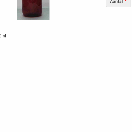
Aantal
0ml