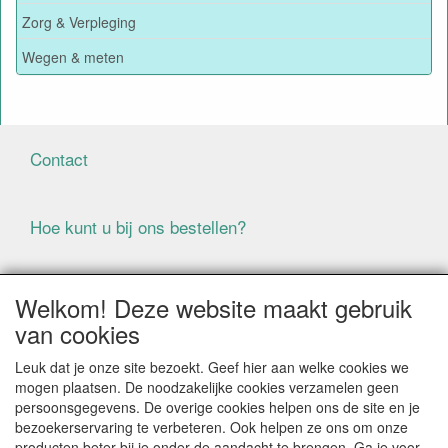
Zorg & Verpleging
Wegen & meten
Contact
Hoe kunt u bij ons bestellen?
Voorwaarden
Welkom! Deze website maakt gebruik
van cookies
ALLE GENOEMDE PRIJZEN ZIJN EXCLUSIEF BTW
Leuk dat je onze site bezoekt. Geef hier aan welke cookies we
BIJ BESTELLINGEN ONDER DE € 125,00 EXCLUSIEF BTW
mogen plaatsen. De noodzakelijke cookies verzamelen geen
BRENGEN WIJ IN NEDERLAND € 5,87 VERZENDKOSTEN
persoonsgegevens. De overige cookies helpen ons de site en je
IN REKENING (BELGIË € 9,09). VERZENDKOSTEN
bezoekerservaring te verbeteren. Ook helpen ze ons om onze
WORDEN VERWIJDERD BIJ BESTELLING BOVEN DE €
producten beter bij je onder de aandacht te brengen. Ga je voor