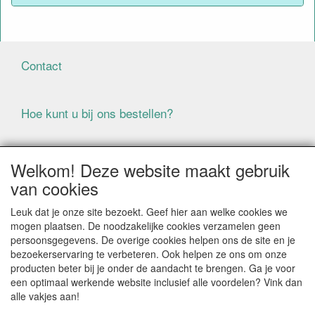
Contact
Hoe kunt u bij ons bestellen?
Voorwaarden
Welkom! Deze website maakt gebruik
van cookies
ALLE GENOEMDE PRIJZEN ZIJN EXCLUSIEF BTW
Leuk dat je onze site bezoekt. Geef hier aan welke cookies we
BIJ BESTELLINGEN ONDER DE € 125,00 EXCLUSIEF BTW
mogen plaatsen. De noodzakelijke cookies verzamelen geen
BRENGEN WIJ IN NEDERLAND € 5,87 VERZENDKOSTEN
persoonsgegevens. De overige cookies helpen ons de site en je
IN REKENING (BELGIË € 9,09). VERZENDKOSTEN
bezoekerservaring te verbeteren. Ook helpen ze ons om onze
WORDEN VERWIJDERD BIJ BESTELLING BOVEN DE €
producten beter bij je onder de aandacht te brengen. Ga je voor
125,00 EXCL. BTW
een optimaal werkende website inclusief alle voordelen? Vink dan
alle vakjes aan!
Producten die speciaal besteld moeten worden kunnen