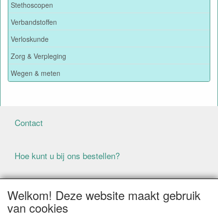
Stethoscopen
Verbandstoffen
Verloskunde
Zorg & Verpleging
Wegen & meten
Contact
Hoe kunt u bij ons bestellen?
Voorwaarden
Welkom! Deze website maakt gebruik
van cookies
ALLE GENOEMDE PRIJZEN ZIJN EXCLUSIEF BTW