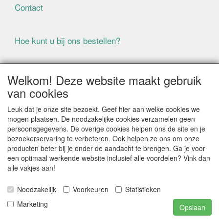
Contact
Hoe kunt u bij ons bestellen?
Voorwaarden
Welkom! Deze website maakt gebruik
van cookies
ALLE GENOEMDE PRIJZEN ZIJN EXCLUSIEF BTW
Leuk dat je onze site bezoekt. Geef hier aan welke cookies we
BIJ BESTELLINGEN ONDER DE € 125,00 EXCLUSIEF BTW
mogen plaatsen. De noodzakelijke cookies verzamelen geen
BRENGEN WIJ IN NEDERLAND € 5,87 VERZENDKOSTEN
persoonsgegevens. De overige cookies helpen ons de site en je
IN REKENING (BELGIË € 9,09). VERZENDKOSTEN
bezoekerservaring te verbeteren. Ook helpen ze ons om onze
WORDEN VERWIJDERD BIJ BESTELLING BOVEN DE €
producten beter bij je onder de aandacht te brengen. Ga je voor
125,00 EXCL. BTW
een optimaal werkende website inclusief alle voordelen? Vink dan
alle vakjes aan!
Producten die speciaal besteld moeten worden kunnen
niet worden teruggenomen
Noodzakelijk
Voorkeuren
Statistieken
Als gevolg van de continue fluctuerende prijzen van de
grondstoffen kan het zijn dat prijsinformatie niet correct
Marketing
Opslaan
is