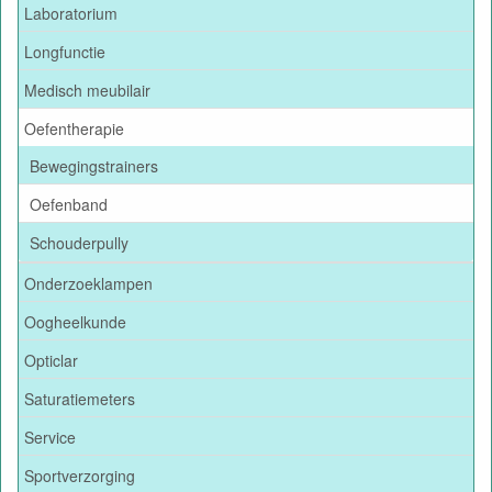
Laboratorium
Longfunctie
Medisch meubilair
Oefentherapie
Bewegingstrainers
Oefenband
Schouderpully
Onderzoeklampen
Oogheelkunde
Opticlar
Saturatiemeters
Service
Sportverzorging