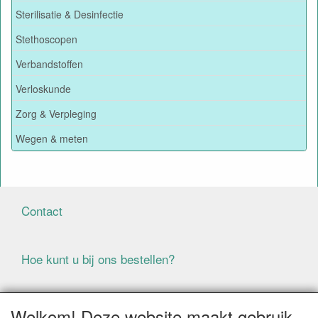
Sterilisatie & Desinfectie
Stethoscopen
Verbandstoffen
Verloskunde
Zorg & Verpleging
Wegen & meten
Contact
Hoe kunt u bij ons bestellen?
Voorwaarden
Welkom! Deze website maakt gebruik