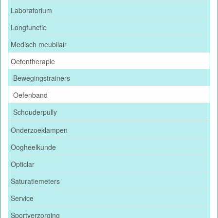
Laboratorium
Longfunctie
Medisch meubilair
Oefentherapie
Bewegingstrainers
Oefenband
Schouderpully
Onderzoeklampen
Oogheelkunde
Opticlar
Saturatiemeters
Service
Sportverzorging