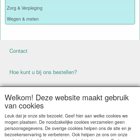
Zorg & Verpleging
Wegen & meten
Contact
Hoe kunt u bij ons bestellen?
Voorwaarden
Welkom! Deze website maakt gebruik
van cookies
ALLE GENOEMDE PRIJZEN ZIJN EXCLUSIEF BTW
Leuk dat je onze site bezoekt. Geef hier aan welke cookies we
BIJ BESTELLINGEN ONDER DE € 125,00 EXCLUSIEF BTW
mogen plaatsen. De noodzakelijke cookies verzamelen geen
BRENGEN WIJ IN NEDERLAND € 5,87 VERZENDKOSTEN
persoonsgegevens. De overige cookies helpen ons de site en je
IN REKENING (BELGIË € 9,09). VERZENDKOSTEN
bezoekerservaring te verbeteren. Ook helpen ze ons om onze
WORDEN VERWIJDERD BIJ BESTELLING BOVEN DE €