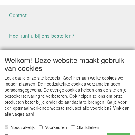
Contact
Hoe kunt u bij ons bestellen?
Voorwaarden
Welkom! Deze website maakt gebruik
van cookies
ALLE GENOEMDE PRIJZEN ZIJN EXCLUSIEF BTW
Leuk dat je onze site bezoekt. Geef hier aan welke cookies we
BIJ BESTELLINGEN ONDER DE € 125,00 EXCLUSIEF BTW
mogen plaatsen. De noodzakelijke cookies verzamelen geen
BRENGEN WIJ IN NEDERLAND € 5,87 VERZENDKOSTEN
persoonsgegevens. De overige cookies helpen ons de site en je
IN REKENING (BELGIË € 9,09). VERZENDKOSTEN
bezoekerservaring te verbeteren. Ook helpen ze ons om onze
WORDEN VERWIJDERD BIJ BESTELLING BOVEN DE €
producten beter bij je onder de aandacht te brengen. Ga je voor
125,00 EXCL. BTW
een optimaal werkende website inclusief alle voordelen? Vink dan
alle vakjes aan!
Producten die speciaal besteld moeten worden kunnen
niet worden teruggenomen
Noodzakelijk
Voorkeuren
Statistieken
Als gevolg van de continue fluctuerende prijzen van de
grondstoffen kan het zijn dat prijsinformatie niet correct