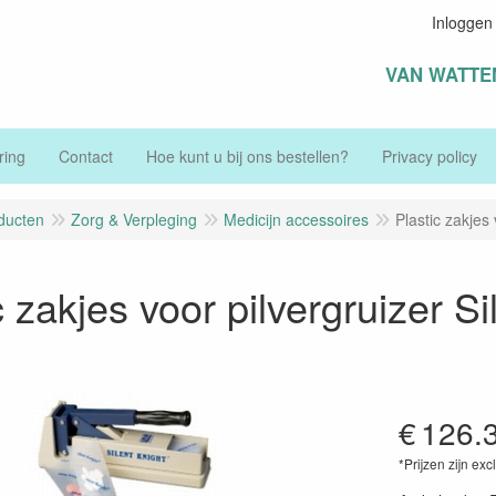
Inloggen
VAN WATTE
ring
Contact
Hoe kunt u bij ons bestellen?
Privacy policy
ducten
Zorg & Verpleging
Medicijn accessoires
Plastic zakjes
c zakjes voor pilvergruizer S
€
126.
*Prijzen zijn exc