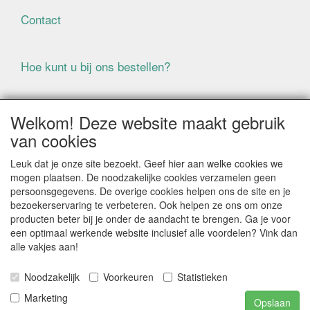
Contact
Hoe kunt u bij ons bestellen?
Voorwaarden
Welkom! Deze website maakt gebruik
van cookies
ALLE GENOEMDE PRIJZEN ZIJN EXCLUSIEF BTW
Leuk dat je onze site bezoekt. Geef hier aan welke cookies we
BIJ BESTELLINGEN ONDER DE € 125,00 EXCLUSIEF BTW
mogen plaatsen. De noodzakelijke cookies verzamelen geen
BRENGEN WIJ IN NEDERLAND € 5,87 VERZENDKOSTEN
persoonsgegevens. De overige cookies helpen ons de site en je
IN REKENING (BELGIË € 9,09). VERZENDKOSTEN
bezoekerservaring te verbeteren. Ook helpen ze ons om onze
WORDEN VERWIJDERD BIJ BESTELLING BOVEN DE €
producten beter bij je onder de aandacht te brengen. Ga je voor
125,00 EXCL. BTW
een optimaal werkende website inclusief alle voordelen? Vink dan
alle vakjes aan!
Producten die speciaal besteld moeten worden kunnen
niet worden teruggenomen
Noodzakelijk
Voorkeuren
Statistieken
Als gevolg van de continue fluctuerende prijzen van de
grondstoffen kan het zijn dat prijsinformatie niet correct
Marketing
Opslaan
is