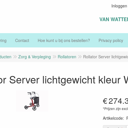
Inloggen
VAN WATTE
ring
Contact
Hoe kunt u bij ons bestellen?
Privacy policy
ducten
Zorg & Verpleging
Rollatoren
Rollator Server lichtgewi
or Server lichtgewicht kleur 
€
274.
*Prijzen zijn exc
Artikelcode
: