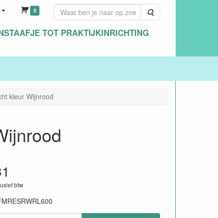
0
Zoeken
NSTAAFJE TOT PRAKTIJKINRICHTING
cht kleur Wijnrood
Wijnrood
31
lusief btw
FMRESRWRL600