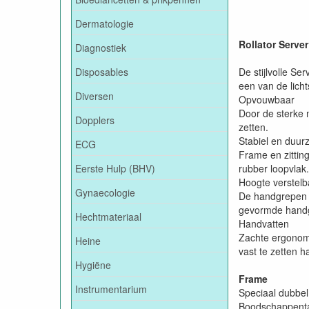
Dermatologie
Rollator Server
Diagnostiek
Disposables
De stijlvolle Se
een van de licht
Diversen
Opvouwbaar
Door de sterke 
Dopplers
zetten.
Stabiel en duu
ECG
Frame en zittin
Eerste Hulp (BHV)
rubber loopvlak
Hoogte verstelb
Gynaecologie
De handgrepen v
gevormde handgr
Hechtmateriaal
Handvatten
Zachte ergonomi
Heine
vast te zetten
Hygiëne
Frame
Instrumentarium
Speciaal dubbel 
Boodschappent