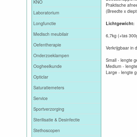
KNO
Praktische afne
(Breedte x diep
Laboratorium
Longfunctie
Lichtgewicht:
Medisch meubilair
6,7kg (+tas 30
Oefentherapie
Verkrijgbaar in 
Onderzoeklampen
Small - lengte g
Oogheelkunde
Medium - lengte
Large - lengte 
Opticlar
Saturatiemeters
Service
Sportverzorging
Sterilisatie & Desinfectie
Stethoscopen