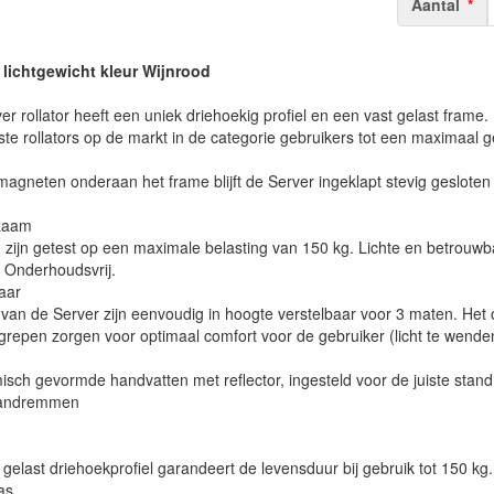
Aantal
 lichtgewicht kleur Wijnrood
rver rollator heeft een uniek driehoekig profiel en een vast gelast fram
ste rollators op de markt in de categorie gebruikers tot een maximaal 
magneten onderaan het frame blijft de Server ingeklapt stevig gesloten
rzaam
g zijn getest op een maximale belasting van 150 kg. Lichte en betro
. Onderhoudsvrij.
aar
an de Server zijn eenvoudig in hoogte verstelbaar voor 3 maten. Het 
epen zorgen voor optimaal comfort voor de gebruiker (licht te wenden, 
sch gevormde handvatten met reflector, ingesteld voor de juiste stan
 handremmen
gelast driehoekprofiel garandeert de levensduur bij gebruik tot 150 kg
as