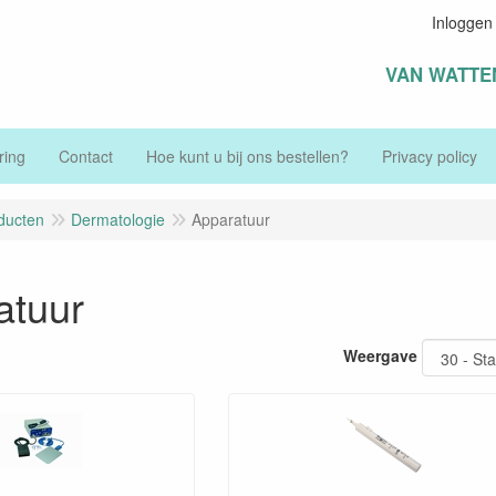
Inloggen
VAN WATTE
ring
Contact
Hoe kunt u bij ons bestellen?
Privacy policy
ducten
Dermatologie
Apparatuur
atuur
Weergave