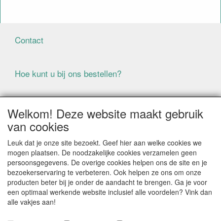
Contact
Hoe kunt u bij ons bestellen?
Voorwaarden
Welkom! Deze website maakt gebruik
van cookies
ALLE GENOEMDE PRIJZEN ZIJN EXCLUSIEF BTW
Leuk dat je onze site bezoekt. Geef hier aan welke cookies we
BIJ BESTELLINGEN ONDER DE € 125,00 EXCLUSIEF BTW
mogen plaatsen. De noodzakelijke cookies verzamelen geen
BRENGEN WIJ IN NEDERLAND € 5,87 VERZENDKOSTEN
persoonsgegevens. De overige cookies helpen ons de site en je
IN REKENING (BELGIË € 9,09). VERZENDKOSTEN
bezoekerservaring te verbeteren. Ook helpen ze ons om onze
WORDEN VERWIJDERD BIJ BESTELLING BOVEN DE €
producten beter bij je onder de aandacht te brengen. Ga je voor
125,00 EXCL. BTW
een optimaal werkende website inclusief alle voordelen? Vink dan
alle vakjes aan!
Producten die speciaal besteld moeten worden kunnen
niet worden teruggenomen