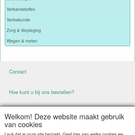
Verbandstoffen
Verloskunde
Zorg & Verpleging
Wegen & meten
Contact
Hoe kunt u bij ons bestellen?
Voorwaarden
Welkom! Deze website maakt gebruik
van cookies
ALLE GENOEMDE PRIJZEN ZIJN EXCLUSIEF BTW
Leuk dat je onze site bezoekt. Geef hier aan welke cookies we