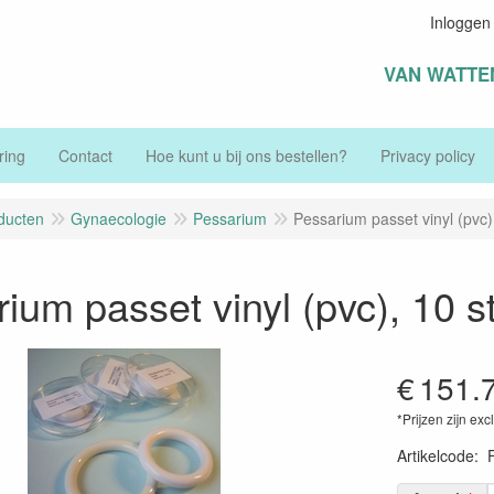
Inloggen
VAN WATTE
ring
Contact
Hoe kunt u bij ons bestellen?
Privacy policy
ducten
Gynaecologie
Pessarium
Pessarium passet vinyl (pvc)
ium passet vinyl (pvc), 10 s
€
151.
*Prijzen zijn exc
Artikelcode
: