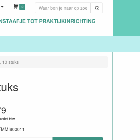
0
Zoeken
NSTAAFJE TOT PRAKTIJKINRICHTING
, 10 stuks
tuks
79
lusief btw
FMMI800011