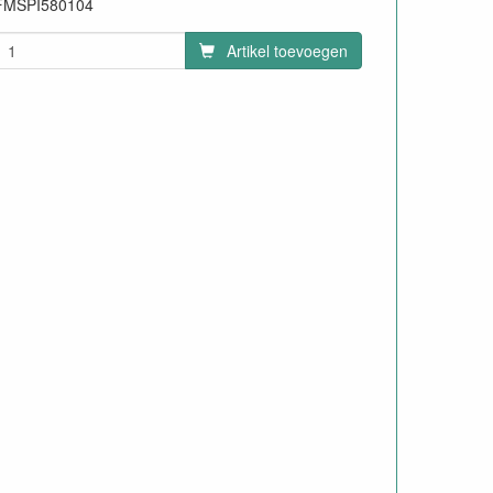
FMSPI580104
31
Artikel toevoegen