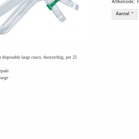
Artikelcode
:
40529190271
Aantal
 disposable large cusco, doorzichtig, per 25
erpakt
arge