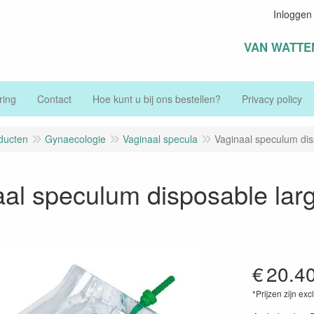
Inloggen
VAN WATTE
ring
Contact
Hoe kunt u bij ons bestellen?
Privacy policy
ducten
Gynaecologie
Vaginaal specula
Vaginaal speculum disp
al speculum disposable larg
€
20.4
*Prijzen zijn exc