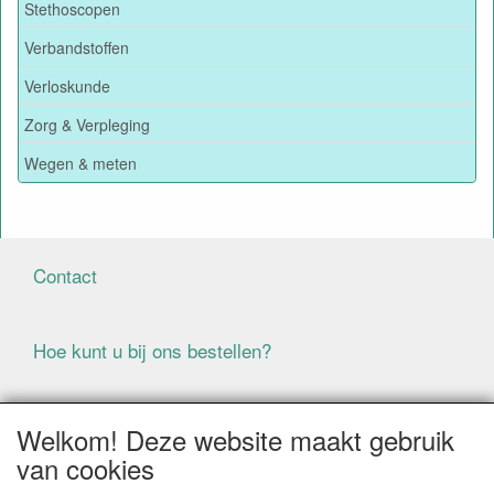
Stethoscopen
Verbandstoffen
Verloskunde
Zorg & Verpleging
Wegen & meten
Contact
Hoe kunt u bij ons bestellen?
Voorwaarden
Welkom! Deze website maakt gebruik
van cookies
ALLE GENOEMDE PRIJZEN ZIJN EXCLUSIEF BTW