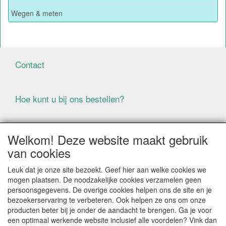
Wegen & meten
Contact
Hoe kunt u bij ons bestellen?
Voorwaarden
Welkom! Deze website maakt gebruik
van cookies
ALLE GENOEMDE PRIJZEN ZIJN EXCLUSIEF BTW
Leuk dat je onze site bezoekt. Geef hier aan welke cookies we
BIJ BESTELLINGEN ONDER DE € 125,00 EXCLUSIEF BTW
mogen plaatsen. De noodzakelijke cookies verzamelen geen
BRENGEN WIJ IN NEDERLAND € 5,87 VERZENDKOSTEN
persoonsgegevens. De overige cookies helpen ons de site en je
IN REKENING (BELGIË € 9,09). VERZENDKOSTEN
bezoekerservaring te verbeteren. Ook helpen ze ons om onze
WORDEN VERWIJDERD BIJ BESTELLING BOVEN DE €
producten beter bij je onder de aandacht te brengen. Ga je voor
125,00 EXCL. BTW
een optimaal werkende website inclusief alle voordelen? Vink dan