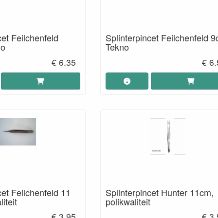
cet Feilchenfeld
Splinterpincet Feilchenfeld 
no
Tekno
€ 6.35
€ 6
cet Feilchenfeld 11
Splinterpincet Hunter 11cm,
iteit
polikwaliteit
€ 3.95
€ 3