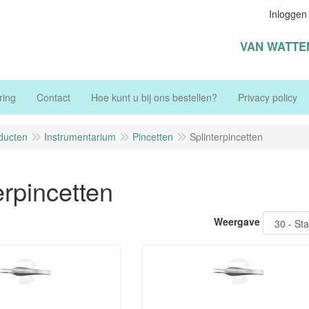
Inloggen
VAN WATTE
ring
Contact
Hoe kunt u bij ons bestellen?
Privacy policy
ducten
Instrumentarium
Pincetten
Splinterpincetten
erpincetten
Weergave