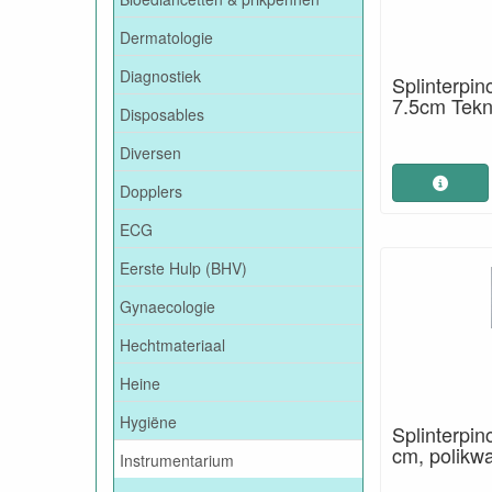
Dermatologie
Diagnostiek
Splinterpin
7.5cm Tek
Disposables
Diversen
Dopplers
ECG
Eerste Hulp (BHV)
Gynaecologie
Hechtmateriaal
Heine
Hygiëne
Splinterpin
cm, polikwal
Instrumentarium