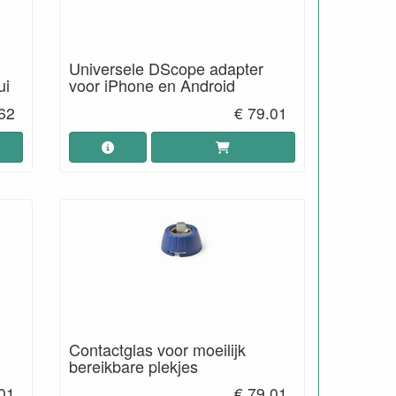
Universele DScope adapter
ui
voor iPhone en Android
62
€ 79.01
Contactglas voor moeilijk
bereikbare plekjes
01
€ 79.01