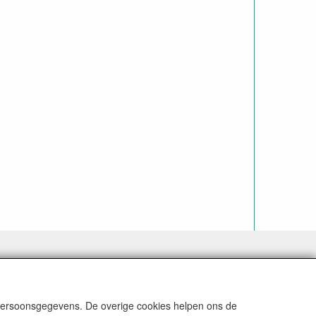
 persoonsgegevens. De overige cookies helpen ons de
N REKENING (BELGIË € 9,09). VERZENDKOSTEN