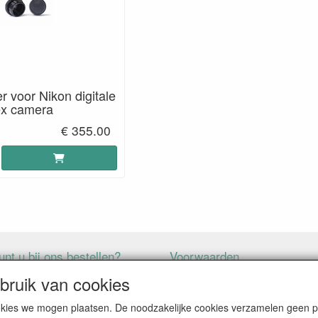
 voor Nikon digitale
ex camera
€ 355.00
nt u bij ons bestellen?
Voorwaarden
ruik van cookies
ALLE GENOEMDE PRIJZEN ZIJN EXCLUSIEF BTW
cookies we mogen plaatsen. De noodzakelijke cookies verzamelen geen
SIEF BTW BRENGEN WIJ IN NEDERLAND € 5,87 VERZENDKOSTEN I