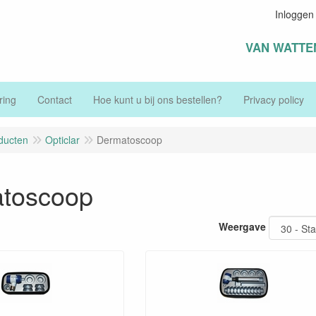
Inloggen
VAN WATTE
ring
Contact
Hoe kunt u bij ons bestellen?
Privacy policy
ducten
Opticlar
Dermatoscoop
toscoop
Weergave