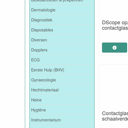
Dermatologie
Diagnostiek
DScope opz
contactgla
Disposables
Diversen
Dopplers
ECG
Eerste Hulp (BHV)
Gynaecologie
Hechtmateriaal
Heine
Hygiëne
Contactgla
schaalverd
Instrumentarium