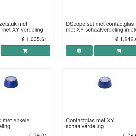
etstuk met
DScope set met contactglas
s met XY verdeling
met XY schaalverdeling in et
€ 1,035.61
€ 1,242.
s met enkele
Contactglas met XY
eling
schaalverdeling
€ 79.01
€ 79.