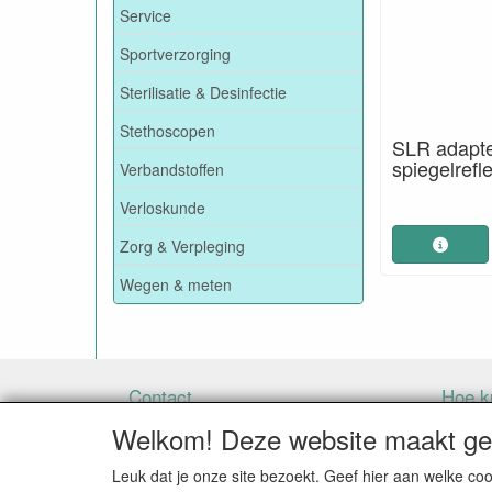
Service
Sportverzorging
Sterilisatie & Desinfectie
Stethoscopen
SLR adapter
spiegelrefl
Verbandstoffen
Verloskunde
Zorg & Verpleging
Wegen & meten
Contact
Hoe ku
Welkom! Deze website maakt geb
Leuk dat je onze site bezoekt. Geef hier aan welke 
BIJ BESTELLINGEN ONDER DE € 125,00 EXCLU