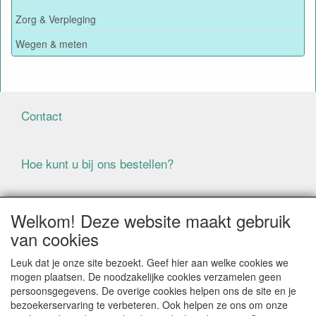
Zorg & Verpleging
Wegen & meten
Contact
Hoe kunt u bij ons bestellen?
Voorwaarden
Welkom! Deze website maakt gebruik
van cookies
ALLE GENOEMDE PRIJZEN ZIJN EXCLUSIEF BTW
Leuk dat je onze site bezoekt. Geef hier aan welke cookies we
BIJ BESTELLINGEN ONDER DE € 125,00 EXCLUSIEF BTW
mogen plaatsen. De noodzakelijke cookies verzamelen geen
BRENGEN WIJ IN NEDERLAND € 5,87 VERZENDKOSTEN
persoonsgegevens. De overige cookies helpen ons de site en je
IN REKENING (BELGIË € 9,09). VERZENDKOSTEN
bezoekerservaring te verbeteren. Ook helpen ze ons om onze
WORDEN VERWIJDERD BIJ BESTELLING BOVEN DE €