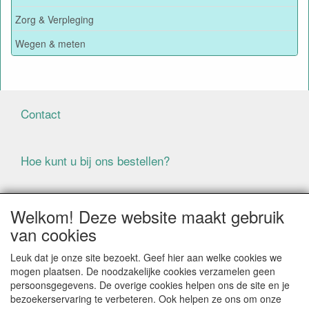
Zorg & Verpleging
Wegen & meten
Contact
Hoe kunt u bij ons bestellen?
Voorwaarden
Welkom! Deze website maakt gebruik
van cookies
ALLE GENOEMDE PRIJZEN ZIJN EXCLUSIEF BTW
Leuk dat je onze site bezoekt. Geef hier aan welke cookies we
BIJ BESTELLINGEN ONDER DE € 125,00 EXCLUSIEF BTW
mogen plaatsen. De noodzakelijke cookies verzamelen geen
BRENGEN WIJ IN NEDERLAND € 5,87 VERZENDKOSTEN
persoonsgegevens. De overige cookies helpen ons de site en je
IN REKENING (BELGIË € 9,09). VERZENDKOSTEN
bezoekerservaring te verbeteren. Ook helpen ze ons om onze
WORDEN VERWIJDERD BIJ BESTELLING BOVEN DE €