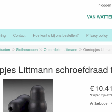
Inloggen
VAN WATTE
ring
Contact
Hoe kunt u bij ons bestellen?
Privacy policy
ducten
Stethoscopen
Onderdelen Littmann
Oordopjes Littmann
jes Littmann schroefdraad fi
€
10.4
*Prijzen zijn exc
Artikelcode
: