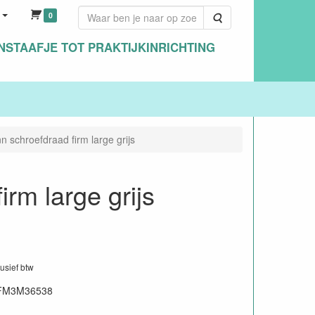
0
Zoeken
NSTAAFJE TOT PRAKTIJKINRICHTING
 schroefdraad firm large grijs
rm large grijs
1
lusief btw
FM3M36538