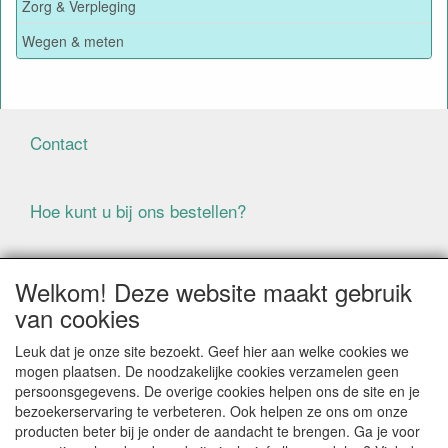
Zorg & Verpleging
Wegen & meten
Contact
Hoe kunt u bij ons bestellen?
Voorwaarden
Welkom! Deze website maakt gebruik
van cookies
ALLE GENOEMDE PRIJZEN ZIJN EXCLUSIEF BTW
Leuk dat je onze site bezoekt. Geef hier aan welke cookies we
BIJ BESTELLINGEN ONDER DE € 125,00 EXCLUSIEF BTW
mogen plaatsen. De noodzakelijke cookies verzamelen geen
BRENGEN WIJ IN NEDERLAND € 5,87 VERZENDKOSTEN
persoonsgegevens. De overige cookies helpen ons de site en je
IN REKENING (BELGIË € 9,09). VERZENDKOSTEN
bezoekerservaring te verbeteren. Ook helpen ze ons om onze
WORDEN VERWIJDERD BIJ BESTELLING BOVEN DE €
producten beter bij je onder de aandacht te brengen. Ga je voor
125,00 EXCL. BTW