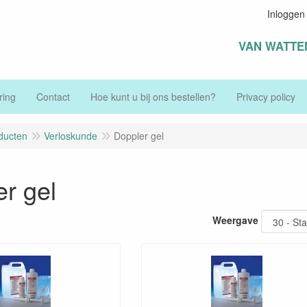
Inloggen
VAN WATTE
ring
Contact
Hoe kunt u bij ons bestellen?
Privacy policy
ducten
Verloskunde
Doppler gel
r gel
Weergave