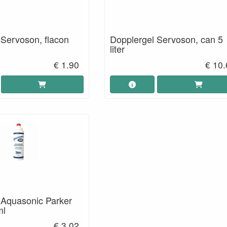
 Servoson, flacon
Dopplergel Servoson, can 5
liter
€ 1.90
€ 10.
 Aquasonic Parker
ml
€ 3.02