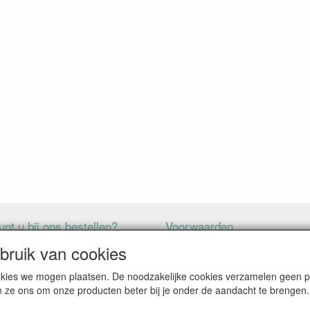
nt u bij ons bestellen?
Voorwaarden
ruik van cookies
ALLE GENOEMDE PRIJZEN ZIJN EXCLUSIEF BTW
cookies we mogen plaatsen. De noodzakelijke cookies verzamelen geen
SIEF BTW BRENGEN WIJ IN NEDERLAND € 5,87 VERZENDKOSTEN I
n ze ons om onze producten beter bij je onder de aandacht te brengen.
RDEN VERWIJDERD BIJ BESTELLING BOVEN DE € 125,00 EXCL. 