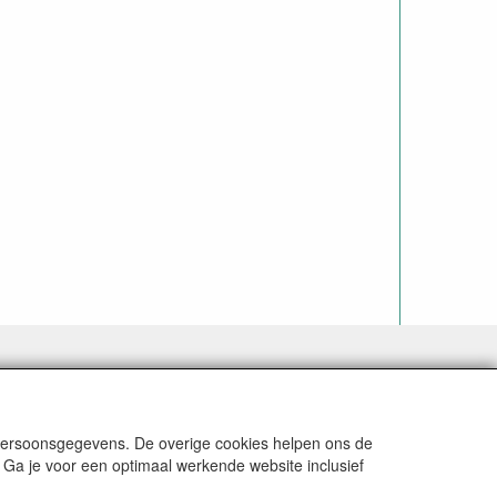
 persoonsgegevens. De overige cookies helpen ons de
N REKENING (BELGIË € 9,09). VERZENDKOSTEN
 Ga je voor een optimaal werkende website inclusief
BTW