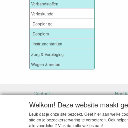
Verbandstoffen
Verloskunde
Doppler gel
Dopplers
Instrumentarium
Zorg & Verpleging
Wegen & meten
Contact
Hoe ku
Welkom! Deze website maakt geb
Leuk dat je onze site bezoekt. Geef hier aan welke 
BIJ BESTELLINGEN ONDER DE € 125,00 EXCLU
site en je bezoekerservaring te verbeteren. Ook helpe
WO
alle voordelen? Vink dan alle vakjes aan!