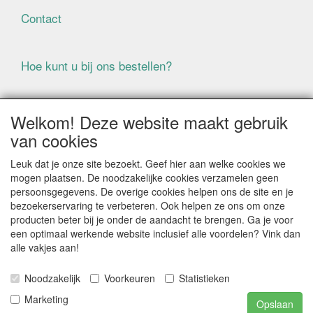
Contact
Hoe kunt u bij ons bestellen?
Voorwaarden
Welkom! Deze website maakt gebruik
van cookies
ALLE GENOEMDE PRIJZEN ZIJN EXCLUSIEF BTW
Leuk dat je onze site bezoekt. Geef hier aan welke cookies we
BIJ BESTELLINGEN ONDER DE € 125,00 EXCLUSIEF BTW
mogen plaatsen. De noodzakelijke cookies verzamelen geen
BRENGEN WIJ IN NEDERLAND € 5,87 VERZENDKOSTEN
persoonsgegevens. De overige cookies helpen ons de site en je
IN REKENING (BELGIË € 9,09). VERZENDKOSTEN
bezoekerservaring te verbeteren. Ook helpen ze ons om onze
WORDEN VERWIJDERD BIJ BESTELLING BOVEN DE €
producten beter bij je onder de aandacht te brengen. Ga je voor
125,00 EXCL. BTW
een optimaal werkende website inclusief alle voordelen? Vink dan
alle vakjes aan!
Producten die speciaal besteld moeten worden kunnen
niet worden teruggenomen
Noodzakelijk
Voorkeuren
Statistieken
Als gevolg van de continue fluctuerende prijzen van de
grondstoffen kan het zijn dat prijsinformatie niet correct
Marketing
Opslaan
is