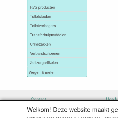
RVS producten
Toiletstoelen
Toiletverhogers
Transferhulpmiddelen
Urinezakken
Verbandschoenen
Zelfzorgartikelen
Wegen & meten
Contact
Hoe ku
Welkom! Deze website maakt geb