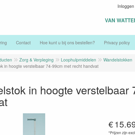
Inloggen
VAN WATTE
ring
Contact
Hoe kunt u bij ons bestellen?
Privacy policy
ducten
Zorg & Verpleging
Loophulpmiddelen
Wandelstokken
k in hoogte verstelbaar 74-99cm met recht handvat
stok in hoogte verstelbaar
at
€
15.6
*Prijzen zijn exc