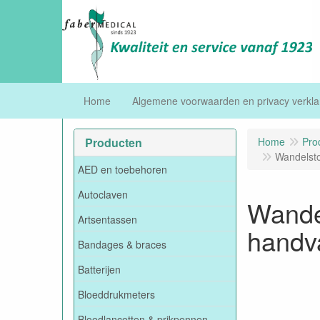
Home
Algemene voorwaarden en privacy verkla
Producten
Home
Pro
Wandelsto
AED en toebehoren
Autoclaven
Wandel
Artsentassen
handv
Bandages & braces
Batterijen
Bloeddrukmeters
Bloedlancetten & prikpennen