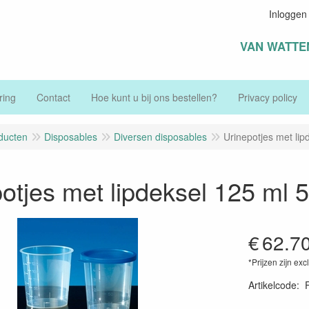
Inloggen
VAN WATTE
ring
Contact
Hoe kunt u bij ons bestellen?
Privacy policy
ducten
Disposables
Diversen disposables
Urinepotjes met lip
otjes met lipdeksel 125 ml 
€
62.7
*Prijzen zijn exc
Artikelcode
: