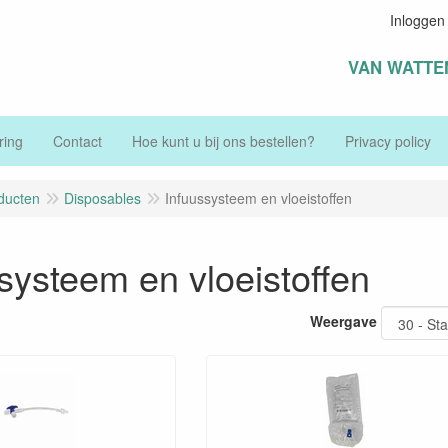
Inloggen
VAN WATTE
ring
Contact
Hoe kunt u bij ons bestellen?
Privacy policy
ducten
Disposables
Infuussysteem en vloeistoffen
systeem en vloeistoffen
Weergave