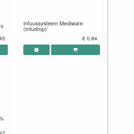
Infuussysteem Mediware
ml
(Infudrop)
.45
€ 0.84
9%
47