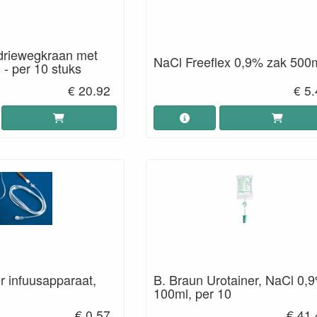
 driewegkraan met
NaCl Freeflex 0,9% zak 500
- per 10 stuks
€ 20.92
€ 5
r infuusapparaat,
B. Braun Urotainer, NaCl 0,
100ml, per 10
€ 0.57
€ 41.