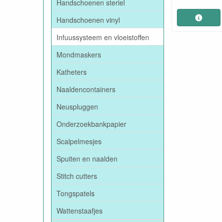
Handschoenen steriel
Handschoenen vinyl
Infuussysteem en vloeistoffen
Mondmaskers
Katheters
Naaldencontainers
Neuspluggen
Onderzoekbankpapier
Scalpelmesjes
Spuiten en naalden
Stitch cutters
Tongspatels
Wattenstaafjes