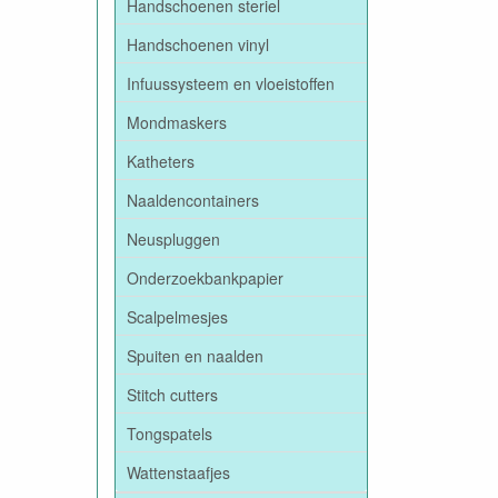
Handschoenen steriel
Handschoenen vinyl
Infuussysteem en vloeistoffen
Mondmaskers
Katheters
Naaldencontainers
Neuspluggen
Onderzoekbankpapier
Scalpelmesjes
Spuiten en naalden
Stitch cutters
Tongspatels
Wattenstaafjes