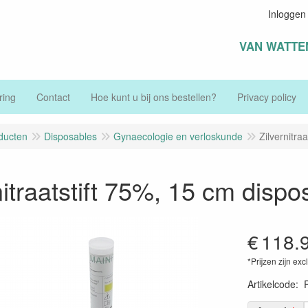
Inloggen
VAN WATTE
ring
Contact
Hoe kunt u bij ons bestellen?
Privacy policy
ducten
Disposables
Gynaecologie en verloskunde
Zilvernitra
nitraatstift 75%, 15 cm disp
€
118.
*Prijzen zijn exc
Artikelcode
: